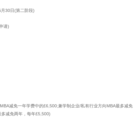
6月30日(第二阶段)
申请)
制MBA减免一年学费中的£6,500;兼学制企业/私有行业方向MBA最多减免
多减免两年，每年£5,500)